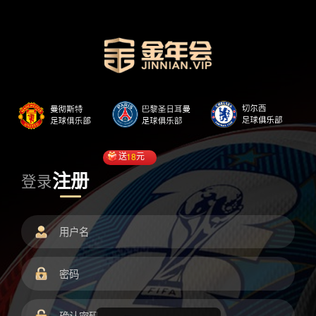
送
18
元
注册
登录