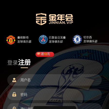
送
18
元
注册
登录