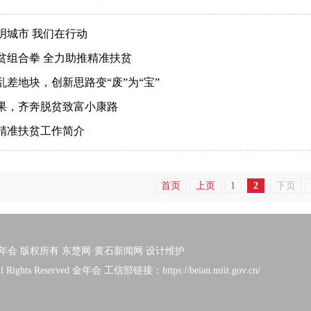
明城市 我们在行动
贫组合拳 全力助推精准扶贫
乱差地块，创新思路变“废”为“宝”
果，齐奔脱贫致富小康路
精准扶贫工作简介
首页
上页
1
2
下页
年会 版权所有 东楚网·黄石新闻网 设计维护
ll Rights Reserved
金年会
工信部链接：
https://beian.miit.gov.cn/